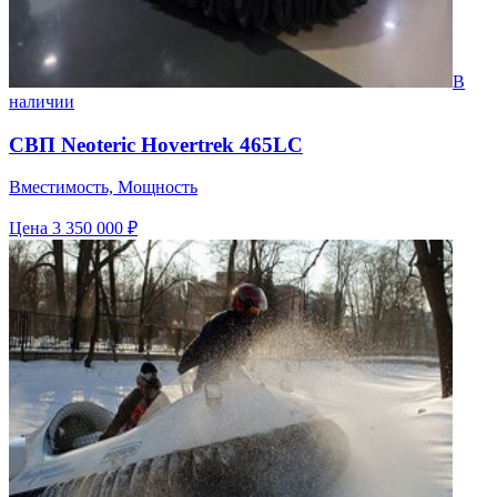
В
наличии
СВП Neoteric Hovertrek 465LC
Вместимость, Мощность
Цена
3 350 000 ₽