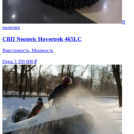
В
наличии
СВП Neoteric Hovertrek 465LC
Вместимость, Мощность
Цена
3 350 000 ₽