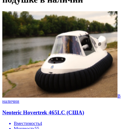
В
наличии
Neoteric Hovertrek 465LC (США)
Вместимость
4
Мощность
55