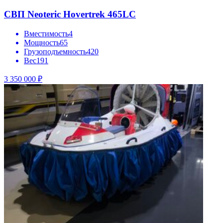
СВП Neoteric Hovertrek 465LC
Вместимость
4
Мощность
65
Грузоподъемность
420
Вес
191
3 350 000 ₽