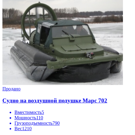
Продано
Судно на воздушной подушке Марс 702
Вместимость
5
Мощность
110
Грузоподъемность
790
Вес
1210