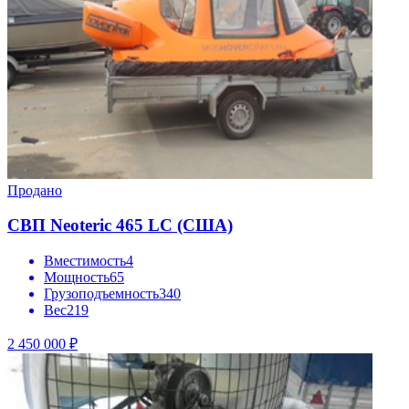
Продано
СВП Neoteric 465 LC (США)
Вместимость
4
Мощность
65
Грузоподъемность
340
Вес
219
2 450 000 ₽