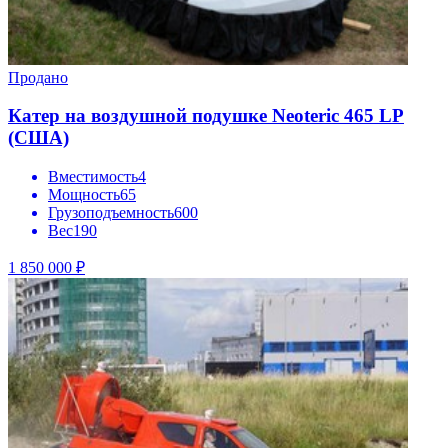
Продано
Катер на воздушной подушке Neoteric 465 LP
(США)
Вместимость
4
Мощность
65
Грузоподъемность
600
Вес
190
1 850 000 ₽