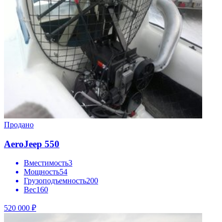
Продано
AeroJeep 550
Вместимость
3
Мощность
54
Грузоподъемность
200
Вес
160
520 000 ₽