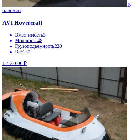
В
наличии
AVI Hovercraft
Вместимость
3
Мощность
48
Грузоподъемность
220
Вес
130
1 450 000 ₽