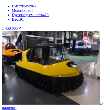
Вместимость
4
Мощность
65
Грузоподъемность
420
Вес
191
1 450 000 ₽
В
наличии