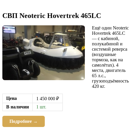
СВП Neoteric Hovertrek 465LC
Ещё один Neoteric
Hovertrek 465LC
— с кабиной,
полукабиной и
системой реверса
(воздушные
тормоза, как на
самолётах). 4
места, двигатель
65 л.с.,
грузоподъёмность
420 кг.
Цена
1 450 000 ₽
В наличии
1 шт.
Подробнее →