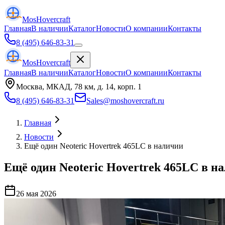
Mos
Hovercraft
Главная
В наличии
Каталог
Новости
О компании
Контакты
8 (495) 646-83-31
Mos
Hovercraft
Главная
В наличии
Каталог
Новости
О компании
Контакты
Москва, МКАД, 78 км, д. 14, корп. 1
8 (495) 646-83-31
Sales@moshovercraft.ru
Главная
Новости
Ещё один Neoteric Hovertrek 465LC в наличии
Ещё один Neoteric Hovertrek 465LC в н
26 мая 2026