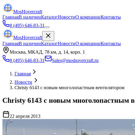
Mos
Hovercraft
Главная
В наличии
Каталог
Новости
О компании
Контакты
8 (495) 646-83-31
Mos
Hovercraft
Главная
В наличии
Каталог
Новости
О компании
Контакты
Москва, МКАД, 78 км, д. 14, корп. 1
8 (495) 646-83-31
Sales@moshovercraft.ru
Главная
Новости
Christy 6143 с новым многолопастным вентилятором
Christy 6143 с новым многолопастным 
22 апреля 2013