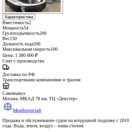
Характеристики
Вместимость
2
Мощность
54
Грузоподъемность
200
Вес
150
Дальность хода
200
Максимальная скорость
100
Цена:
1 380 000 ₽
Снят с производства
Доставка по РФ
Транспортными компаниями и тралом
Самовывоз
Москва, МКАД 78 км, ТЦ «Декстер»
Mos
Hovercraft
Продажа и обслуживание судов на воздушной подушке с 2010
года. Вода, земля, воздух – наша стихия.