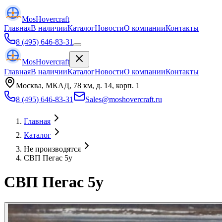
Mos
Hovercraft
Главная
В наличии
Каталог
Новости
О компании
Контакты
8 (495) 646-83-31
Mos
Hovercraft
Главная
В наличии
Каталог
Новости
О компании
Контакты
Москва, МКАД, 78 км, д. 14, корп. 1
8 (495) 646-83-31
Sales@moshovercraft.ru
Главная
Каталог
Не производятся
СВП Пегас 5у
СВП Пегас 5у