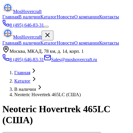
Mos
Hovercraft
Главная
В наличии
Каталог
Новости
О компании
Контакты
8 (495) 646-83-31
Mos
Hovercraft
Главная
В наличии
Каталог
Новости
О компании
Контакты
Москва, МКАД, 78 км, д. 14, корп. 1
8 (495) 646-83-31
Sales@moshovercraft.ru
Главная
Каталог
В наличии
Neoteric Hovertrek 465LC (США)
Neoteric Hovertrek 465LC
(США)