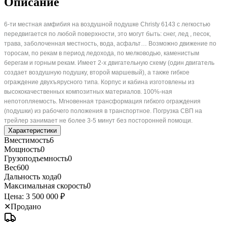
Описание
6-ти местная амфибия на воздушной подушке Christy 6143 с легкостью
передвигается по любой поверхности, это могут быть: снег, лед , песок,
трава, заболоченная местность, вода, асфальт… Возможно движение по
торосам, по рекам в период ледохода, по мелководью, каменистым
берегам и горным рекам. Имеет 2-х двигательную схему (один двигатель
создает воздушную подушку, второй маршевый), а также гибкое
ограждение двухъярусного типа. Корпус и кабина изготовлены из
высококачественных композитных материалов. 100%-ная
непотопляемость. Мгновенная трансформация гибкого ограждения
(подушки) из рабочего положения в транспортное. Погрузка СВП на
трейлер занимает не более 3-5 минут без посторонней помощи.
Характеристики
Вместимость
6
Мощность
0
Грузоподъемность
0
Вес
600
Дальность хода
0
Максимальная скорость
0
Цена:
3 500 000 ₽
✕
Продано